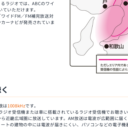
できるラジオでは、ABCのワイ
を聴いていただけます。
ワイドFM／FM補完放送対
やカーナビが発売されていま
聴く
数は
1008kHz
です。
るラジオ受信機または車に搭載されているラジオ受信機でお聴き
から近畿広域圏に放送しています。AM放送は電波が広範囲に届
リートの建物の中には電波が届きにくい、パソコンなどの電子機