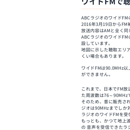
ワイドFMで
ABCラジオのワイドF
2016年3月19日から
放送内容はAMと全く
ABCラジオのワイドF
設しています。
地図に示した聴取エリ
くい場合もあります。
ワイドFMは90.0MH
ができません。
これまで、日本でFM放
た周波数は76～90MH
そのため、昔に販売され
ジオは90MHzまでしか
ラジオのワイドFMを受
もっとも、かつて地上波
の 音声を受信できたラ