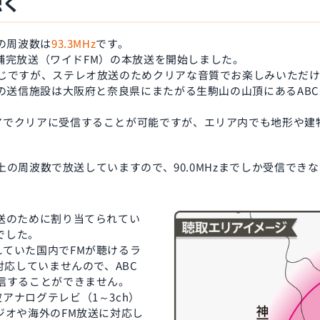
聴く
Mの周波数は
93.3MHz
です。
FM補完放送（ワイドFM）の本放送を開始しました。
同じですが、ステレオ放送のためクリアな音質でお楽しみいただ
Mの送信施設は大阪府と奈良県にまたがる生駒山の山頂にあるAB
アでクリアに受信することが可能ですが、エリア内でも地形や建
z以上の周波数で放送していますので、90.0MHzまでしか受信で
送のために割り当てられてい
zでした。
ていた国内でFMが聴けるラ
対応していませんので、ABC
信することができません。
アナログテレビ（1～3ch）
ジオや海外のFM放送に対応し