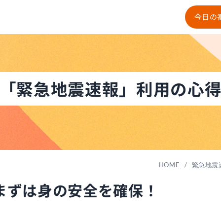
今日の
「緊急地震速報」利用の心
HOME
/
緊急地震
まずは身の安全を確保！