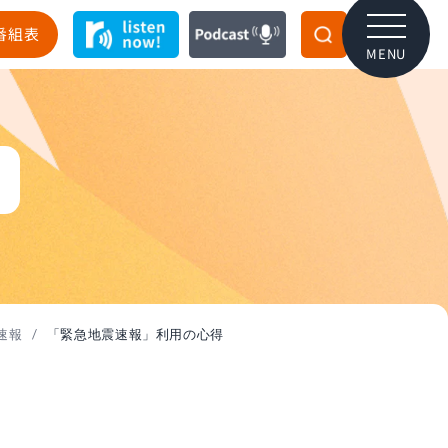
番組表
MENU
得
速報
/
「緊急地震速報」利用の心得