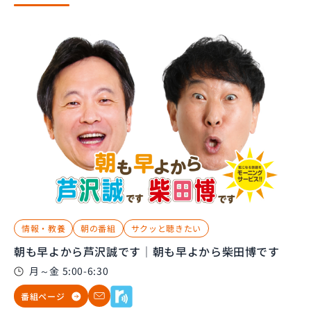
情報・教養
朝の番組
サクッと聴きたい
朝も早よから芦沢誠です｜朝も早よから柴田博です
月～金 5:00-6:30
番組ページ