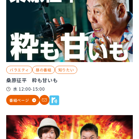
バラエティ
昼の番組
知りたい
桑原征平 粋も甘いも
水 12:00-15:00
番組ページ