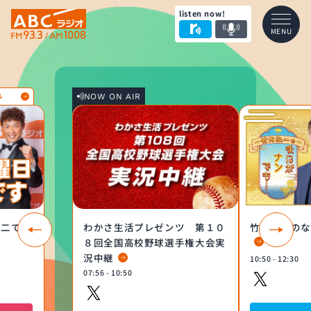
listen now!
MENU
NOW ON AIR
ル
雄二です
わかさ生活プレゼンツ 第１０
竹内弘一のな
８回全国高校野球選手権大会実
況中継
10:50 - 12:30
07:56 - 10:50