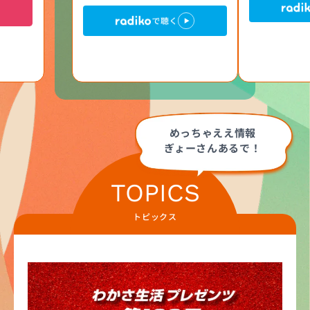
く
めっちゃええ情報
ぎょーさんあるで！
TOPICS
トピックス