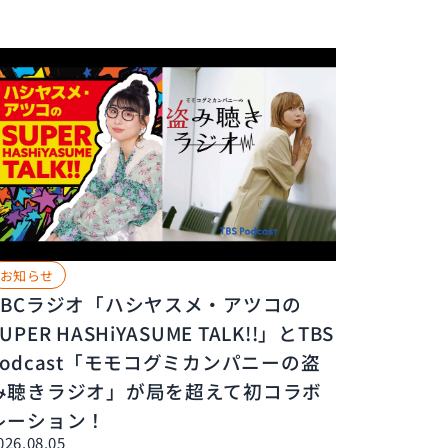
お知らせ
ABCラジオ「ハシヤスメ・アツコの
UPER HASHiYASUME TALK!!」とTBS
Podcast「モモコグミカンパニーの盗
み聴きラジオ」が局を超えて初コラボ
レーション！
026.08.05