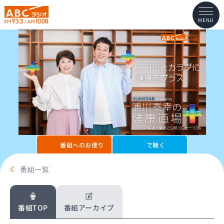
MENU
番組へのお便り
で聴く
番組一覧
番組TOP
番組アーカイブ