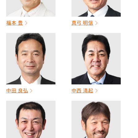
福本 豊
真弓 明信
中田 良弘
中西 清起