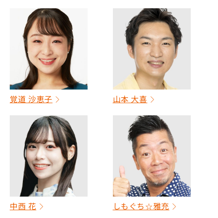
覚道 沙恵子
山本 大喜
中西 花
しもぐち☆雅充