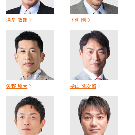
湯舟 敏郎
下柳 剛
矢野 燿大
桧山 進次郎