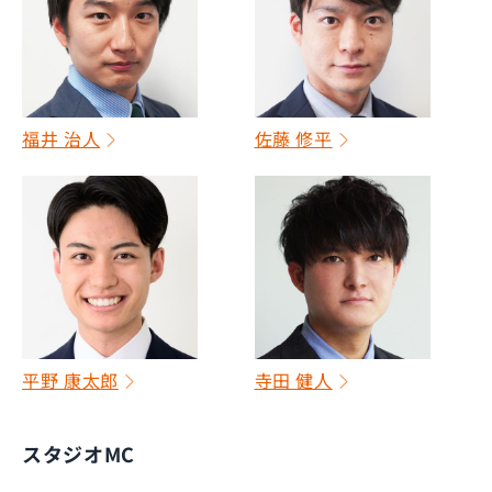
福井 治人
佐藤 修平
平野 康太郎
寺田 健人
スタジオMC