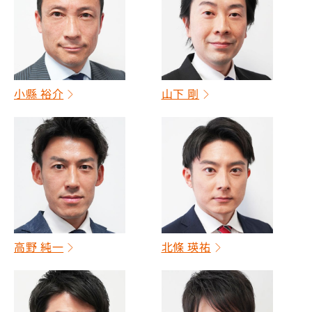
小縣 裕介
山下 剛
高野 純一
北條 瑛祐