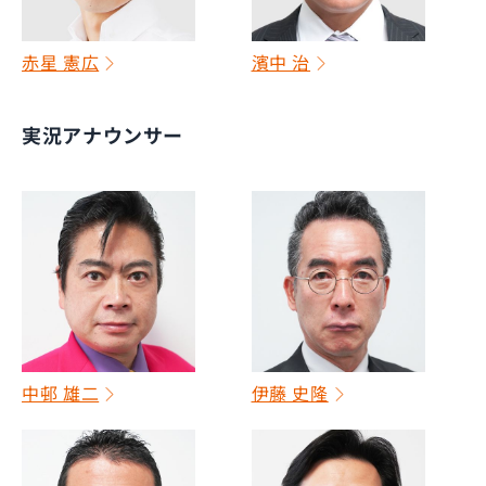
赤星 憲広
濱中 治
実況アナウンサー
中邨 雄二
伊藤 史隆