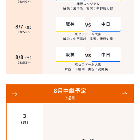
08:40
〜
横浜スタジアム
解説：
濱中治
実況：
平野康太郎
vs
阪神
中日
8/7
（金）
08:55
〜
京セラドーム大阪
解説：
中西清起
実況：
伊藤史隆
vs
阪神
中日
8/8
（土）
08:55
〜
京セラドーム大阪
解説：
下柳剛
実況：
高野純一
8
月中継予定
2
週目
3
（月）