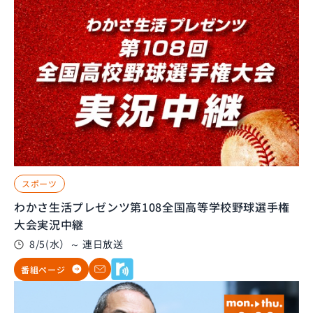
スポーツ
わかさ生活プレゼンツ第108全国高等学校野球選手権
大会実況中継
8/5(水）～ 連日放送
番組ページ