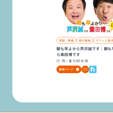
情報・教養
朝の番組
サクッと聴
朝も早よから芦沢誠です｜朝も
ら柴田博です
月～金 5:00-6:30
番組ページ