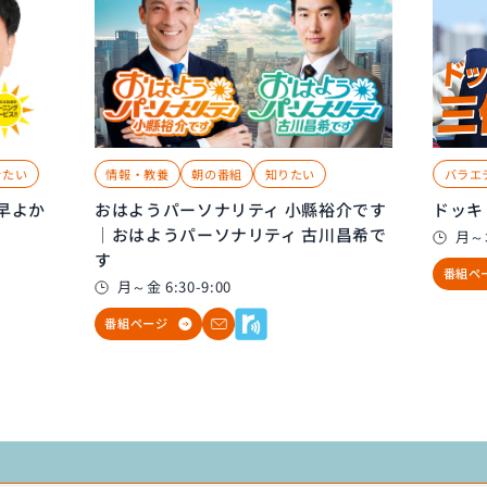
きたい
情報・教養
朝の番組
知りたい
バラエ
早よか
おはようパーソナリティ 小縣裕介です
ドッキ
｜おはようパーソナリティ 古川昌希で
月～木
す
番組ペ
月～金 6:30-9:00
番組ページ