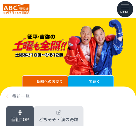
MENU
番組へのお便り
で聴く
番組一覧
番組TOP
どちそそ・漢の奇跡