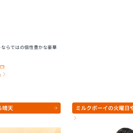
キならではの個性豊かな豪華
！
ら